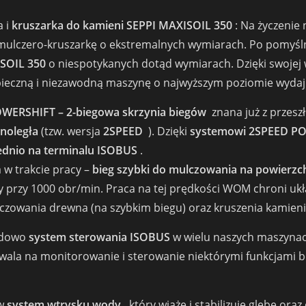
a i
kruszarka do kamieni SEPPI MAXISOIL
350
: Na życzenie
mulczero-kruszarkę o ekstremalnych wymiarach. Po pomyśl
SOIL 350
o niespotykanych dotąd wymiarach. Dzięki swoje
eczną i niezawodną maszynę o najwyższym poziomie wydajn
ERSHIFT – 2-biegowa skrzynia biegów
znana już z przesz
noległa
(tzw. wersja
2SPEED
). Dzięki
systemowi 2SPEED P
ednio na terminalu ISOBUS
.
 w trakcie pracy –
bieg szybki do mulczowania na powierzch
 przy 1000 obr/min. Praca na tej prędkości WOM chroni uk
zowania drewna (na szybkim biegu) oraz kruszenia kamienia
ardowo
system sterowania ISOBUS
w wielu naszych maszyna
wala na monitorowanie i sterowanie niektórymi funkcjami 
 w
system wtrysku wody
, który wiąże i stabilizuje glebę ora