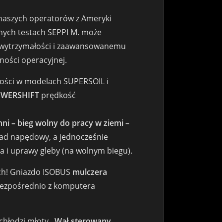
 naszych operatorów z Ameryki
nych testach SEPPI M. może
j wytrzymałości i zaawansowanemu
ości operacyjnej.
łości w modelach SUPERSOIL i
OWERSHIFT
prędkość
ni – bieg wolny do pracy w ziemi
–
ład napędowy, a jednocześnie
 i uprawy gleby (na wolnym biegu).
ch! Gniazdo ISOBUS
mulczera
bezpośrednio z komputera
z chłodzi młoty.
Wał sterowany