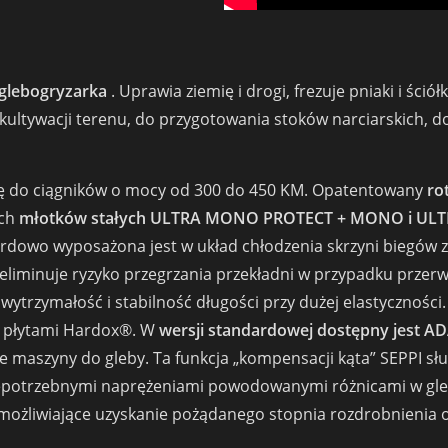
 glebogryzarka
. Uprawia ziemię i drogi, frezuje pniaki i śció
ultywacji terenu, do przygotowania stoków narciarskich, 
ę do ciągników o mocy od 300 do 450 KM. Opatentowany
ro
ych
młotków stałych ULTRA MONO PROTECT + MONO i ULT
rdowo wyposażona jest w układ chłodzenia skrzyni biegów 
y eliminuje ryzyko przegrzania przekładni w przypadku prze
 wytrzymałość i stabilność długości przy dużej elastyczności
 płytami Hardox®. W
wersji standardowej dostępny jest 
maszyny do gleby. Ta funkcja „kompensacji kąta” SEPPI s
epotrzebnymi naprężeniami powodowanymi różnicami w gleb
, umożliwiające uzyskanie pożądanego stopnia rozdrobnienia 