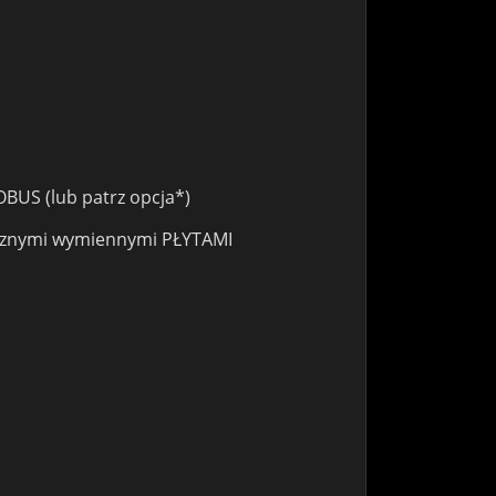
BUS (lub patrz opcja*)
ętrznymi wymiennymi PŁYTAMI