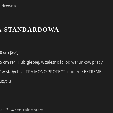
u drewna
JA STANDARDOWA
Ø
 cm [20“].
5 cm [14″]
lub głębiej, w zależności od warunków pracy
ów stałych
ULTRA MONO PROTECT + boczne EXTREME
użyciu
. 3 i 4 centralne stałe