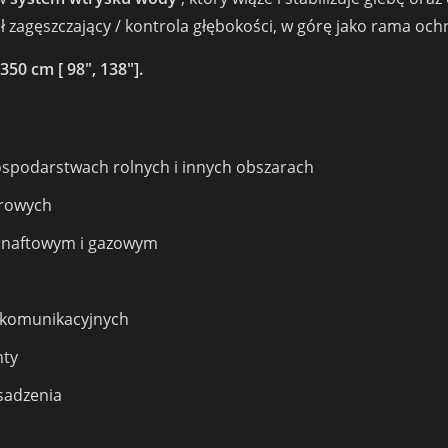
ał zagęszczający / kontrola głębokości, w górę jako rama oc
50 cm [ 98″, 138″].
ospodarstwach rolnych i innych obszarach
trowych
e naftowym i gazowym
i komunikacyjnych
nty
sadzenia