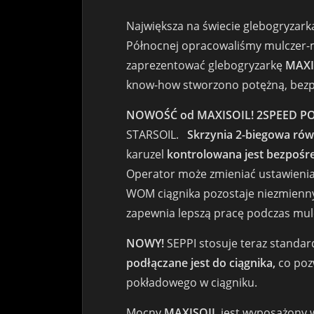
Największa na świecie glebogryzark
Północnej opracowaliśmy mulczer-
zaprezentować glebogryzarkę
MAXI
know-how stworzono potężną, bezpi
NOWOŚĆ od MAXISOIL! 2SPEED POW
STARSOIL.
Skrzynia 2-biegowa rów
karuzel
kontrolowana jest bezpośr
Operator może zmieniać ustawienia
WOM ciągnika pozostaje niezmienny
zapewnia lepszą pracę podczas mulc
NOWY!
SEPPI stosuje teraz stand
podłączane jest do ciągnika,
co poz
pokładowego w ciągniku.
Mocny
MAXISOIL
jest wyposażony