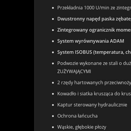
Przekładnia 1000 U/min ze zint
Dwustronny napęd paska zęba
Zintegrowany ogranicznik mom
System wyrównywania ADAM
System ISOBUS (temperatura, chło
Podwozie wykonane ze stali o du
ZUŻYWAJĄCYMI
2 rzędy hartowanych przeciwnoż
Kowadło i siatka krusząca do kru
Kaptur sterowany hydraulicznie
Ochrona łańcucha
Wąskie, głębokie płozy