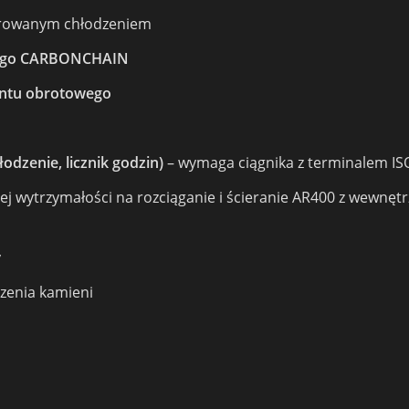
egrowanym chłodzeniem
tego CARBONCHAIN
entu obrotowego
dzenie, licznik godzin)
– wymaga ciągnika z terminalem ISO
żej wytrzymałości na rozciąganie i ścieranie AR400 z wewn
y
szenia kamieni