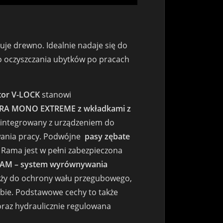
łkuje drewno. Idealnie nadaje się do
do oczyszczania ubytków po pracach
tor V-LOCK
stanowi
RA MONO EXTREME z wkładkami z
zintegrowany z urządzeniem do
rwania pracy. Podwójne
pasy zębate
. Rama jest w pełni zabezpieczona
ADAM – system wyrównywania
łuży do ochrony wału przegubowego,
ie. Podstawowe cechy to także
oraz hydraulicznie regulowana