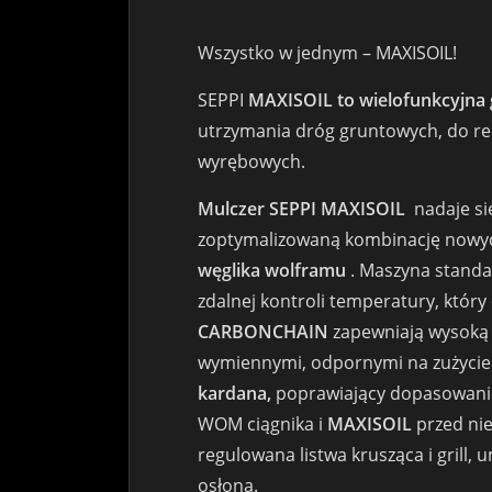
Wszystko w jednym – MAXISOIL!
SEPPI
MAXISOIL to wielofunkcyjna
utrzymania dróg gruntowych, do rek
wyrębowych.
Mulczer SEPPI MAXISOIL
nadaje si
zoptymalizowaną kombinację now
węglika wolframu
. Maszyna standa
zdalnej kontroli temperatury, któr
CARBONCHAIN
​​zapewniają wysoką
wymiennymi, odpornymi na zużycie
kardana,
poprawiający dopasowanie 
WOM ciągnika i
MAXISOIL
przed ni
regulowana listwa krusząca i grill
osłona.